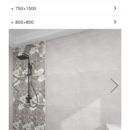
750×1500
800×800